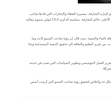
 لإمارة الشارقة، بمسيرة العطاء والإنجازات التي قادها صاحب
السمو الشيخ الدكتور سلطان بن محمد القاسمي، عضو المجلس الأعلى، حاكم الشارقة، بمناسبة الذكرى الـ53 لتولي سموه مقاليد
ة بالبناء والتنمية، حيث قال: إن رؤية صاحب السمو كانت وما
من تعزيز التعليم والثقافة إلى تحقيق التنمية المستدامة وبناء
تعزيز العمل المؤسسي وتطوير السياسات التي تصب في خدمة
راقًا.
عمل بكل جد وإخلاص لتحقيق رؤية صاحب السمو التي أرست أسس