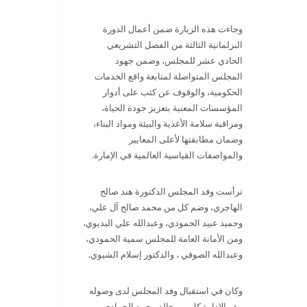
وجاءت هذه الزيارة ضمن أعمال الدورة
البرلمانية الثالثة من الفصل التشريعي
الحادي عشر للمجلس، وضمن جهود
المجلس المتواصلة لمتابعة واقع الخدمات
الحكومية، والوقوف عن كثب على أدوار
المؤسسات المعنية بتعزيز جودة الحياة،
ومراقبة سلامة الأغذية والبيئة ومواد البناء،
وضمان مطابقتها لأعلى المعايير
والمواصفات القياسية العالمية في الإمارة
.
ترأست وفد المجلس الدكتورة هند صالح
الهاجري، وضم كل من محمد صالح آل علي،
وحميد عبيد الحمودي، وعبدالله علي البديوي،
ومن الأمانة العامة للمجلس سمية الحمودي،
وعبدالله الصوفي ، والدكتور إسلام الشيوي
.
وكان في استقبال وفد المجلس لدى وصوله
مقر الإدارة كل من خالد محمد الحمادي،