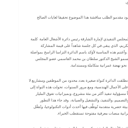
.
 يود مقدمو الطلب مناقشة هذا الموضوع تحقيقا لغايات الصالح
س التنفيذي لإمارة الشارقة رئيس دائرة الأشغال العامة كلمة
لكريم، الذي يبقى في كل جلسة شاهداً على قيمة المشاركة
ة، وأغتنم هذه المناسبة لأؤكد باسم الدائرة التزامنا الراسخ بمواصلة
ب السمو الشيخ الدكتور سلطان بن محمد القاسمي عضو المجلس
 نحو نهضة عمرانية متكاملة ومستدامة.
نطلقت الدائرة كنواة صغيرة بعدد محدود من الموظفين ومشاريع لا
على الأعمال الهندسية، ومع مرور السنوات، تحولت هذه النواة إلى
مسؤولية تنفيذ أكثر من مئة مشروع، وبميزانيات تفوق المليار
صميم، والتنفيذ، والتشغيل والصيانة، وقد جاء هذا التطور
ة حضرية متقدمة تُوظَّف فيها أحدث أدوات التكنولوجيا، وتُفعَّل
عمرانية منصات معرفية مفتوحة تستقطب الخبراء
.