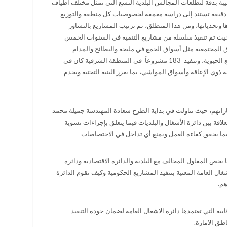
يبة بدقة لتطلعات المجالس البلدية التسع التي تمثل مختلف أطياف
 دقيقة تستند إلى دراسة معمقة لخصوصيات كل منطقة والتوزيع
دها وتحدياتها، ومن هذا المنطلق، تم ترتيب المشاريع بالتشاور
 حيث تم تنفيذ سلسلة من مشاريع التنمية في السنوات الخمس
المجتمعية مثل أسواق الجمع في مليحة والبطائح والمدام
وأسواق المواشي وسوق الأعلاف و3 مراعي وغيرها من المشاريع الحيوية، وتنفيذ 183 مشروعاً في المنطقة الشرقية كان في
ة ذوي الإعاقة وأسواق المواشي، بما يعزز البنية التحتية ويخدم
تهم، حيث تناولت في بداية الطرح سعادة المهندسة جميلة محمد
اقة بين دائرة الأشغال والبلديات فيما يتعلق بإجراءات تسوية
ما يحقق كفاءة العمل ويمنع أي تداخل في الاختصاصات
ص المقاول المخالف مع البلدية والدائرة الاقتصادية ودائرة
ال العامة المعنية بتنفيذ المشاريع الحكومية وكيف تقوم الدائرة
هم.
ة التي تعتمدها دائرة الاشغال العامة لضمان جودة التنفيذ
طق الامارة.