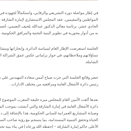
في إطار مواصلة دوره التشريعي والرقابي، واستكمالاً لجهوده في
المواطنين والمقيمين، عقد المجلس الاستشاري لإمارة الشارقة جل
الحادي عشر، برئاسة معالي الدكتور عبدالله بلحيف النعيمي، خُص
به من أدوار محورية في تطوير البنية التحتية والمرافق الحكومية
.
الجلسة استعرضت الإطار العام لسياسة الدائرة، وإنجازاتها ومشار
تساؤلاتهم وملاحظاتهم، في حوار برلماني عكس عمق الشراكة الم
الشاملة
.
حضر وقائع الجلسة التي جرت صباح أمس سعادة المهندس علي سع
رئيس دائرة الأشغال العامة ومرافقيه من مختلف الادارات .
بعدها ألقت الأمين العام للمجلس ميره خليفه المقرب الموضوع الع
وصيانة المشاريع العمرانية للمباني الحكومية، هذا بالإضافة إلى 
الحياة وتحقق التنمية المستدامة، بما ينسجم مع رؤية صاحب ا
الأعلى حاكم إمارة الشارقة – (حفظه الله ورعاه ) في بناء بنية تح