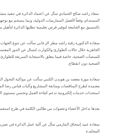
سعاد راشد صالح الحمادي سأل عن اعتماد الدائرة في تنفيذ مشاريع
المستدام، وفقاً لأفضل الممارسات الدولية، وبما ينسجم مع توجهات
بالتنسيق مع الجامعة لتوفير فرص تعليمية تطلبها الدائرة لتأهيل
سعادة الدكتورة رقية راشد مطر الزعابي سألت عن تنوع الجهات ا
الجاهزية خلال حالات الطوارئ والكوارث لتسال عن الدور المعتمد ل
للمنشآت الصحية، خاصة فيما يتعلق بالاستجابة السريعة للطوارئ،
الصحية دون انقطاع.
سعادة موزة معضد بن هويدن الكتبي سألت عن مواكبة التحول الر
معتمدة لطرح المناقصات ومتابعة المشاريع وآليات قياس رضا المت
استحداث خدمات إلكترونية تدعم كفاءة العمل وتحسن مستوى ال
بعدها تداخل الأعضاء وعضوات من طالبي الكلمة في طرح استفس
سعادة عبيد إسحاق المازمي سأل عن ألية عمل الدائرة في تصريف
المجاورة