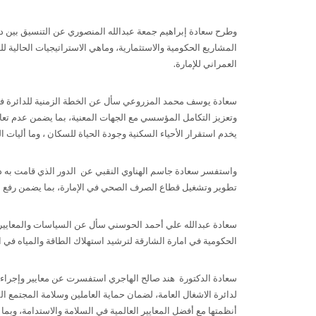
وطرح سعادة إبراهيم جمعة عبدالله المنصوري عن التنسيق بين دائ
المشاريع الحكومية والاستثمارية، وماهي الاستراتيجيات الحالية 
العمراني للإمارة.
سعادة يوسف محمد المزروعي سأل عن الخطة الزمنية للدائرة في
وتعزيز التكامل المؤسسي مع الجهات المعنية، بما يضمن عدم تعارض 
يخدم استقرار الأحياء السكنية وجودة الحياة للسكان ، وما أليات ال
واستفسر سعادة جاسم الهناوي النقبي عن الدور الذي قامت به دا
تطوير وتشغيل قطاع الصرف الصحي في الإمارة، بما يضمن رفع ا
سعادة عبدالله علي أحمد الحوسني سأل عن السياسات والمعايير ال
الحكومية في امارة الشارقة لترشيد استهلاك الطاقة والمياه في المب
سعادة الدكتورة هند صالح الهاجري استفسرت عن معايير وإجراءات
لدائرة الاشغال العامة، لضمان حماية العاملين وسلامة المجتمع 
أنظمتها مع أفضل المعايير العالمية في السلامة والاستدامة، وبما