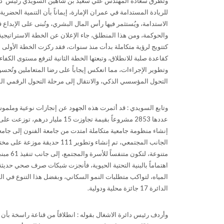
وتطرق سعادة المهندس علي سعيد بن شاهين السويدي رئيس دائرة
للريادة المستدامة في عمران الإمارة، إيماناً بأن التنمية الحضرية ا
الاستدامة، ويُستثمر فيها رأس المال البشري، وتُبنى على الإبداع 
والحوكمة، ومن هذا المنطلق، جاء الإعلان عن الخطة الاستراتيجي
كتتويج لرؤية متكاملة بدأت منذ سنوات، فقد ركزت الخطة الأولى 
كقاعدة صلبة للانطلاق، وتبعتها الخطة الثانية لترفع مستوى الكفا
وتطوير الإجراءات، مما انعكس إيجاباً على رضا المتعاملين وتُحسن
التحول المؤسسي الذكي، والانتقال إلى مرحلة التحول الرقمي المت
وتابع السويدي : قد أثمرت هذه الجهود عن إنجازات نوعية وملموسة
عددها 2853 مشروعاً بقيمة تجاوزت 
إنشاء منظومة جامعية متكاملة امتدت من جامعة الفنون إلى جامعات ا
الجانب المجتمعي، تم إنشاء وتطو
المياه، لتواكب متطلبات النمو السكاني، وبفضل هذا التنوع في ا
الدائرة 17 جائزة محلية ودولية.
وأردف رئيس دائرة الاشغال بقوله : انطلاقاً من قناعة راسخة بأن 