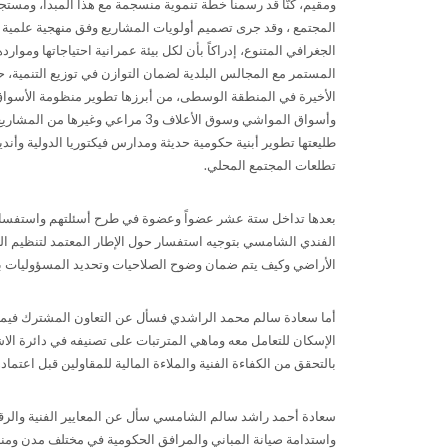
ومقيم، كنّا قد رسمنا خطة تنموية منسجمة مع هذا المبدأ، ومستج
المجتمع ، وقد جرى تصميم أولويات المشاريع وفق منهجية علمية
الجغرافي المتنوع، إدراكاً بأن لكل بيئة عمرانية احتياجاتها وموار
المستمر مع المجالس البلدية لضمان التوازن في توزيع التنمية،
الأخيرة في المنطقة الوسطى، من أبرزها تطوير منظومة الأسواق 
طليعتها تطوير أبنية حكومية حديثة ومدارس فيكتوريا الدولية وأندي
تطلعات المجتمع المحلي
.
بعدها تداخل ستة عشر عضواً وعضوة في طرح أسئلتهم واستفسارا
الفندي الشامسي بتوجيه استفسار حول الإطار المعتمد لتنظيم العل
الأراضي وكيف يتم ضمان وضوح الصلاحيات وتحديد المسؤوليات ب
أما سعادة سالم محمد الراشدي فسأل عن التعاون المشترك فيما يخ
الإسكان للتعامل معه وماهي المترتبات على تصنيفه في دائرة الاشغ
بالتحقق من الكفاءة الفنية والملاءة المالية للمقاولين قبل اعتماد
سعادة أحمد راشد سالم الشامسي سأل عن المعايير الفنية والرقابي
واستدامة صيانة المباني والمرافق الحكومية في مختلف مدن ومنا