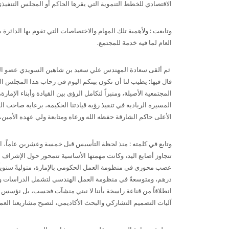
الاقتصادي للخطط التنموية التي يقرها الحاكم أو المجلس التنفيذي
وتابعت : ولأهمية تلك المهام والاختصاصات التي تقوم بها الدائرة
العام لما فيه خدمة للمجتمع.
ثم ألقى سعادة المهندس علي سعيد بن شاهين السويدي عضو المجل
قال فيها: يطيب لنا أن نكون بينكم اليوم في رحاب هذا المجلس ا
المجتمعية الأصيلة، ومنبراً لتكامل الرؤى بين القيادة وأبناء الإمار
المسيرة الريادية في تنفيذ رؤية قيادتنا الحكيمة، برعاية صاح
الأعلى حاكم الشارقة حفظه الله ورعاه ومتابعة ولي عهده الأمين،
وتابع في كلمته : منذ لحظة التأسيس قبل خمسة وعشرين عاماً، ا
تتجاوز أصابع اليد، وكانت مهمتها الأساسية تتمحور حول الإشراف 
عصب محوري في منظومة العمل الحكومي بالإمارة، متوليةً سنوياً 
درهم، ومتوسعةً في منظومة العمل الهندسي لتشمل الدراسات والت
انطلاقاً من قناعة راسخة بأننا لا نبني منشآت فحسب، بل نؤسس بيئ
آليات التصميم التشاركي والبحث الأكاديمي، لتصبح مشاريعنا ال