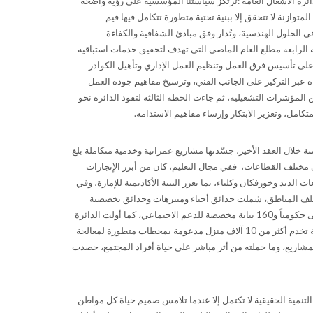
 الأشغال العامة :ترتكز سياستنا المؤسسية على رؤية واضحة
لمتوازنة لا تتحقق إلا ببنية تحتية متطورة تتكامل فيها قيم
في الحلول الهندسية، وتُدار وفق مبادئ الشفافية والكفاءة
ة الرابعة مطلع العام الماضي التي تهدف لتحقيق خدمات استباقية
على تأسيس فرق العمل وتنظيم العمل الإداري وتأهيل الكوادر
ءة عبر التركيز على الجانب الفني، وترسيخ مفاهيم جودة العمل
 المؤشرات التشغيلية، ثم جاءت الخطة الثالثة لتقود الدائرة نحو
كامل، وتعزيز الابتكار وإرساء مفاهيم الاستدامة
.
 خلال العقد الأخير، جسّدتها مشاريع عمرانية وخدمية متكاملة بلغ
15 مليار درهم، توزعت على مختلف القطاعات، ففي مجال التعليم، كان من أبرز الإنجازات
لذيد وخورفكان وكلباء، بما يعزز البنية الأكاديمية للإمارة، وفي
ير 111 حديقة موزعة على مختلف المناطق، شملت حدائق أحياء ومتنزهات وحدائق تخصصية
متنوعة، لتكون متنفساً للأسرة والمجتمع، إلى جانب تنفيذ 61 مبنى حكومياً و160 بناية مخصصة للدعم الاجتماعي، كما أولت الدائرة
اهتماماً بالبنية التحتية الحيوية، فأنجزت شبكات صرف صحي حديثة تخدم أكثر من 10 آلاف منزل مدعومة بمحطات متطورة لمعالجة
لمشاريع، وما حملته من أثر مباشر على حياة أفراد المجتمع، حصدت
التنمية الحقيقية لا تكتمل إلا عندما تلامس صميم حياة كل مواطن