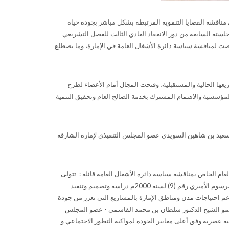
 مناقشة القضايا التنموية المرتبطة بشكل مباشر بجودة حياة
سته السابعة من دور الانعقاد العادي الثالث للفصل التشريعي
صت لمناقشة سياسة دائرة الأشغال العامة في الإمارة، وما تضطلع
يعها الحالية والمستقبلية، وفتحت المجال أمام الأعضاء لطرح
ؤسسية والاهتمام المشترك بخدمة الصالح العام وتحقيق التنمية
يد بن شاهين السويدي عضو المجلس التنفيذي لإمارة الشارقة
ام الخاص بمناقشة سياسة دائرة الأشغال العامة قائلة : تتولى
دائرة الأشغال العامة في إمارة الشارقة والتي أنشئت بموجب المرسوم الأميري رقم (9) لسنة 2000م دراسة وتصميم وتنفيذ
دعم احتياجات مدن ومناطق الإمارة بالمشاريع التي تعزز من جودة
لسمو الشيخ الدكتور سلطان بن محمد القاسمي - عضو المجلس
تية عصرية وفق أعلى معايير الجودة لمواكبة التطور الاجتماعي و