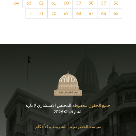
64
63
62
61
60
59
58
57
56
»
71
70
69
68
67
66
65
جميع الحقوق محفوظة
المجلس الاستشاري لإمارة
الشارقة © 2026
سياسة الخصوصية
الشروط و الأحكام